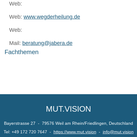
Web:
Web:
www.wegderheilung.de
Web:
Mail:
beratung@jabera.de
Fachthemen
MUT.VISION
Bayerstrasse 27 - 79576 Weil am Rhein/Friedlingen, Deutschland
Tel: +49 172 720 7647 -
https://www.mut.vision
-
info@mut.vision