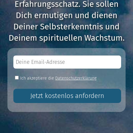
Erfahrungsschatz. Sie sollen
Dich ermutigen und dienen
Deiner Selbsterkenntnis und
Deinem spirituellen Wachstum.
Do
*E-
not
Mail:
fill
*Datenschutzerklärung:
Ich akzeptiere die
Datenschutzerklärung
this
field
Jetzt kostenlos anfordern