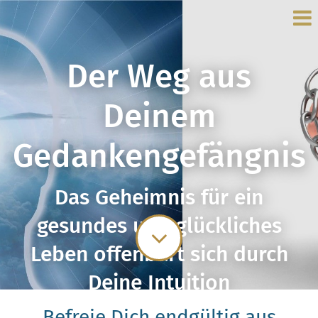
Der Weg aus
Deinem
Gedankengefängnis
Das Geheimnis für ein
gesundes und glückliches
Leben offenbart sich durch
Deine Intuition
Befreie Dich endgültig aus