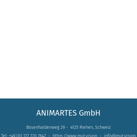
ANIMARTES GmbH
Bosenhaldenweg 29 - 4125 Riehen, Schweiz
Tel: +49 (0) 172 720 7647 -
https://www.mut.vision
-
info@mut.vision